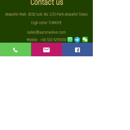
Contact us
Atasehir Mah. 8292 sok. No: 2/D Park Atasehir Sitesi
Cigli-Izmir TURKIYE
sales@auroraolive.com
Mobile :
+90 533 5255010
© All rights reserved UNA Uluslararasi Dis Ticaret Sanayi ve
Tic. Ltd.
Privacy Policy